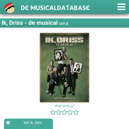
De Musicaldatabase
Ik, Driss - de musical
(2012)
Wat vind jij?
Wil ik zien