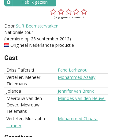
Heb ik gezien
Wanneer?
(nog geen stemmen)
Door
St. 't Beemstervarken
Nationale tour
(première op 23 september 2012)
Origineel Nederlandse productie
Cast
Driss Tafersiti
Fahd Larhzaoui
Verteller, Meneer
Mohammed Azaay
Tielemans
Jolanda
Jennifer van Brenk
Mevrouw van den
Marloes van den Heuvel
Oever, Mevrouw
Tielemans
Verteller, Mustapha
Mohammed Chaara
… meer