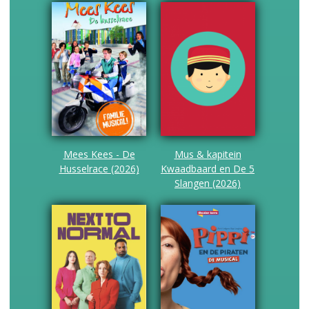
Mees Kees - De
Mus & kapitein
Husselrace (2026)
Kwaadbaard en De 5
Slangen (2026)