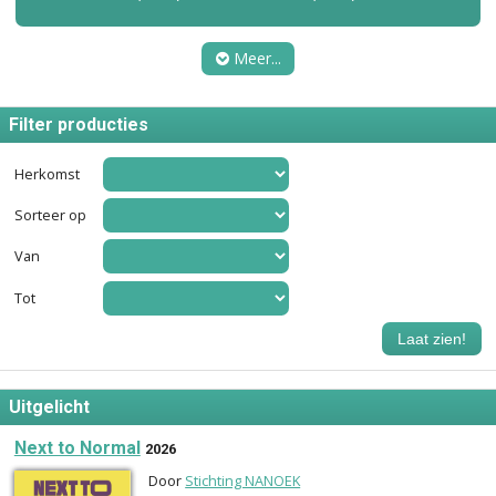
Meer...
Filter producties
Herkomst
Sorteer op
Van
Tot
Laat zien!
Uitgelicht
Next to Normal
2026
Door
Stichting NANOEK