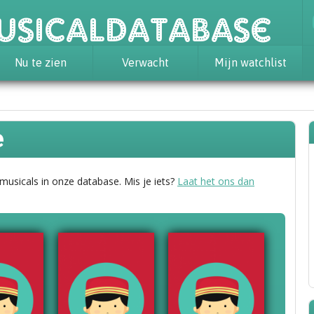
usicaldatabase
Nu te zien
Verwacht
Mijn watchlist
e
 musicals in onze database. Mis je iets?
Laat het ons dan