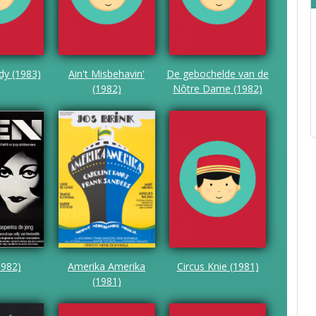
dy (1983)
Ain't Misbehavin'
De gebochelde van de
(1982)
Nôtre Dame (1982)
1982)
Amerika Amerika
Circus Knie (1981)
(1981)