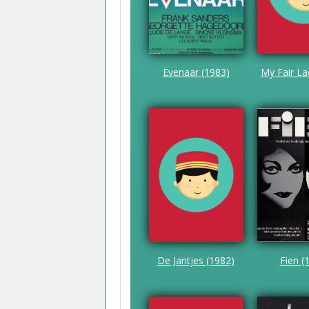
Evenaar (1983)
My Fair La
De Jantjes (1982)
Fien (