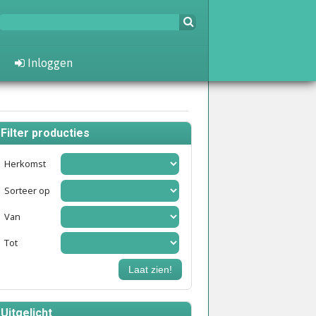
Inloggen
Filter producties
Herkomst
Sorteer op
Van
Tot
Laat zien!
Uitgelicht