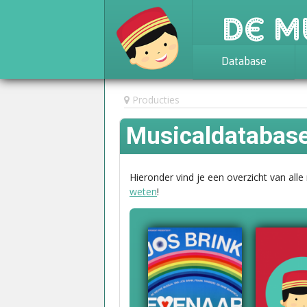
De M
Database
Achtergrond
Producties
Awards
Musicaldatabas
Statistieken
Hieronder vind je een overzicht van alle
weten
!