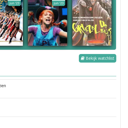
jun '23
jun '23
Bekijk watchlist
ien