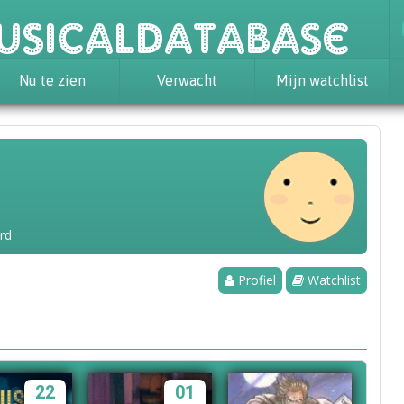
usicaldatabase
Nu te zien
Verwacht
Mijn watchlist
rd
Profiel
Watchlist
22
01