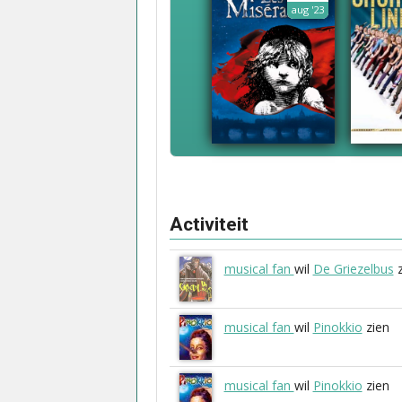
aug '23
Activiteit
musical fan
wil
De Griezelbus
z
musical fan
wil
Pinokkio
zien
musical fan
wil
Pinokkio
zien