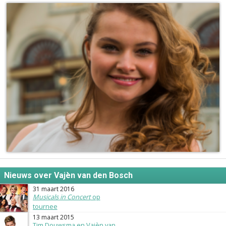
Nieuws over Vajèn van den Bosch
31 maart 2016
Musicals in Concert
op
tournee
13 maart 2015
Tim Douwsma en Vajèn van