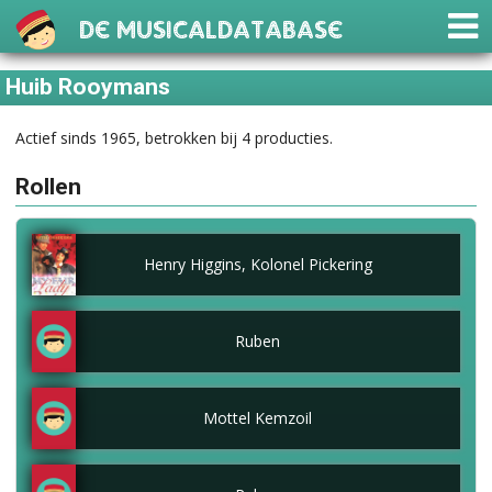
De Musicaldatabase
Huib Rooymans
Actief sinds 1965, betrokken bij 4 producties.
Rollen
Henry Higgins, Kolonel Pickering
Ruben
Mottel Kemzoil