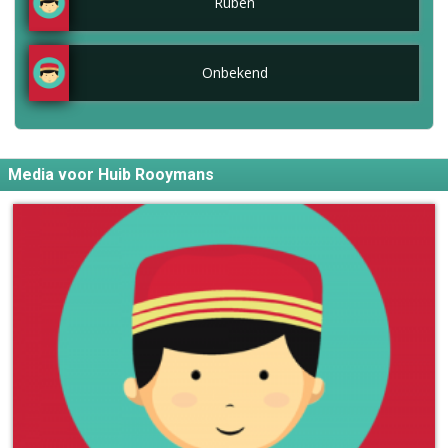
Ruben
Onbekend
Media voor Huib Rooymans