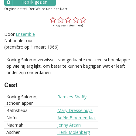
Heb ik gezien
Originele titel: Der Weise und der Narr
Wanneer?
(nog geen stemmen)
Door
Ensemble
Nationale tour
(première op 1 maart 1966)
Koning Salomo verwisselt van gedaante met een schoenlapper
op wie hij erg lijkt, om beter te kunnen begrijpen wat er leeft
onder zijn onderdanen.
Cast
Koning Salomo,
Ramses Shaffy
schoenlapper
Bathsheba
Mary Dresselhuys
Nofrit
Adèle Bloemendaal
Naämah
Jenny Arean
Ascher
Henk Molenberg