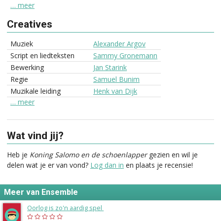
… meer
Creatives
Muziek
Alexander Argov
Script en liedteksten
Sammy Gronemann
Bewerking
Jan Starink
Regie
Samuel Bunim
Muzikale leiding
Henk van Dijk
… meer
Wat vind jij?
Heb je
Koning Salomo en de schoenlapper
gezien en wil je
delen wat je er van vond?
Log dan in
en plaats je recensie!
Meer van Ensemble
Oorlog is zo'n aardig spel
(1965)