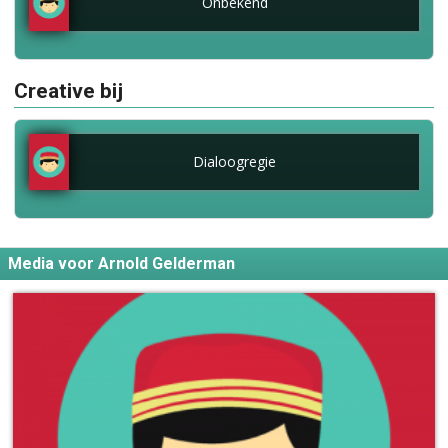
Onbekend
Creative bij
Dialoogregie
Media voor Arnold Gelderman