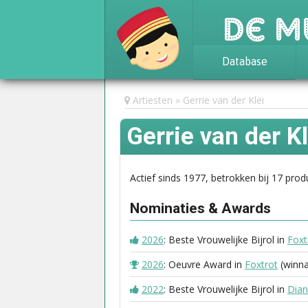
De M
Database
Achtergrond
Artiesten
Gerrie van der Klei
Awards
Gerrie van der Kl
Statistieken
Actief sinds 1977, betrokken bij 17 prod
Nominaties & Awards
2026
: Beste Vrouwelijke Bijrol in
Foxt
2026
: Oeuvre Award in
Foxtrot
(winna
2022
: Beste Vrouwelijke Bijrol in
Dia