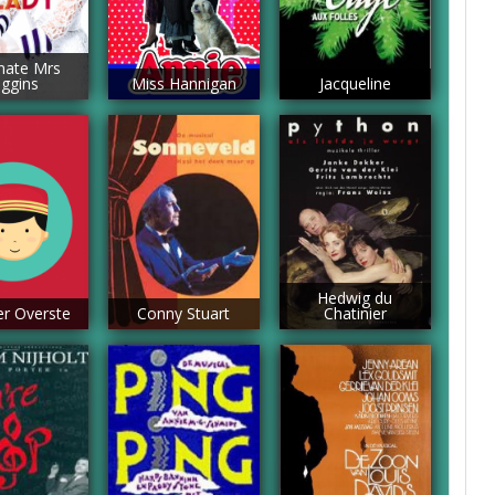
rnate Mrs
iggins
Miss Hannigan
Jacqueline
Hedwig du
r Overste
Conny Stuart
Chatinier