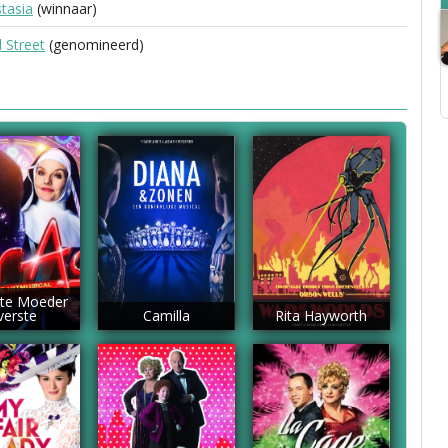
tasia
(winnaar)
 Street
(genomineerd)
ate Moeder
verste
Camilla
Rita Hayworth