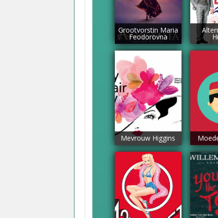
Grootvorstin Maria
Alte
Feodorovna
H
Mevrouw Higgins
Moede