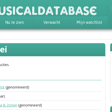
usicaldatabase
Nu te zien
Verwacht
Mijn watchlist
ei
ucties.
rot
(genomineerd)
ar)
na & Zonen
(genomineerd)