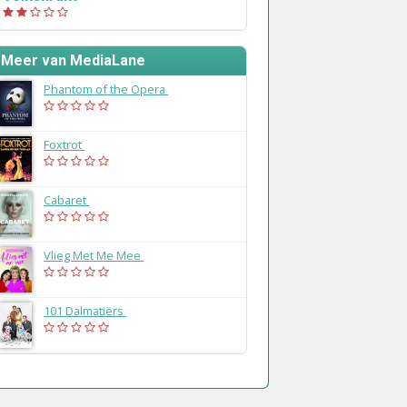
Meer van MediaLane
Phantom of the Opera
(2028)
Foxtrot
(2026)
Cabaret
(2026)
Vlieg Met Me Mee
(2026)
101 Dalmatiërs
(2026)