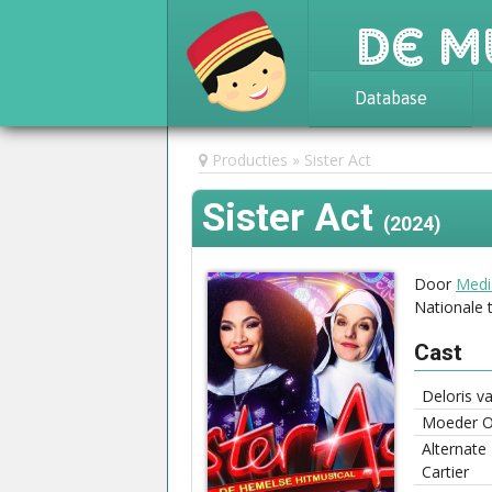
De M
Database
Achtergrond
Producties
Sister Act
Awards
Sister Act
Statistieken
(2024)
Door
Medi
Nationale 
Cast
Deloris va
Moeder O
Alternate
Cartier