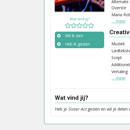
Alternat
Overste
Maria Ro
Wat vind jij?
… meer
Creati
Wil ik zien
Muziek
Heb ik gezien
Liedtekst
Wanneer?
Script
Additione
Vertaling
… meer
Wat vind jij?
Heb je
Sister Act
gezien en wil je delen