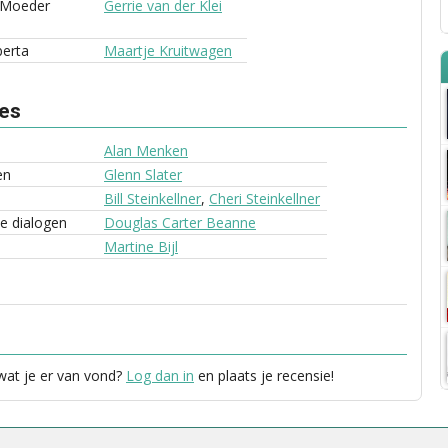
e Moeder
Gerrie van der Klei
berta
Maartje Kruitwagen
ves
Alan Menken
en
Glenn Slater
Bill Steinkellner
,
Cheri Steinkellner
le dialogen
Douglas Carter Beanne
Martine Bijl
 wat je er van vond?
Log dan in
en plaats je recensie!