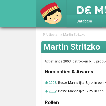
De M
Database
Achtergrond
Artiesten
Martin Stritzko
Awards
Martin Stritzko
Statistieken
Actief sinds 2003, betrokken bij 5 produc
Nominaties & Awards
2008
: Beste Mannelijke Bijrol in een 
2007
: Beste Mannelijke Bijrol in een
Rollen