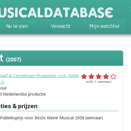
usicaldatabase
Nu te zien
Verwacht
Mijn watchlist
nt
(2007)
aaf & Cornelissen Producties i.s.m. Robin
.V.
(4.00; 1 stemmen)
tour
el Nederlandse productie
ies & prijzen
blieksprijs voor Beste Kleine Musical 2008 (winnaar)