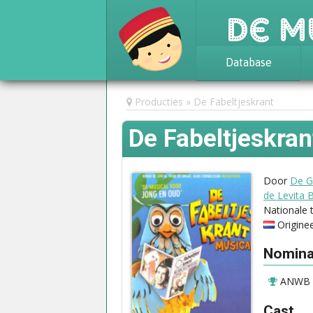
De M
Database
Achtergrond
Producties
De Fabeltjeskrant
Awards
De Fabeltjeskra
Statistieken
Door
De Gr
de Levita B
Nationale 
Origine
Nominat
ANWB Pu
Cast