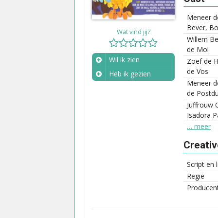
Meneer de
Bever, Bo
Wat vind jij?
Willem B
de Mol
Wil ik zien
Zoef de 
de Vos
Heb ik gezien
Meneer de
Wanneer?
de Postdu
Juffrouw 
Isadora P
… meer
Creati
Script en 
Regie
Producen