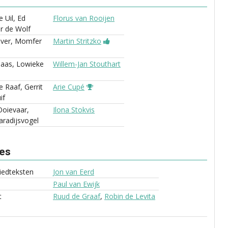
 Uil, Ed
Florus van Rooijen
r de Wolf
ever, Momfer
Martin Stritzko
Haas, Lowieke
Willem-Jan Stouthart
 Raaf, Gerrit
Arie Cupé
if
Ooievaar,
Ilona Stokvis
aradijsvogel
ves
liedteksten
Jon van Eerd
Paul van Ewijk
t
Ruud de Graaf
,
Robin de Levita