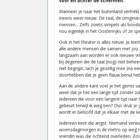
voor en achter de schermen.
Wanneer je naar het buitenland vertrekt, 
ineens weer nieuw. De taal, de omgevin
mensen... Zelfs zoiets simpels als boo
nou eigenlijk in het Oostenrijks of ze s
Ook in het theater is alles nieuw. Je le
alle andere mensen die samen met jou 
langzaam aan worden er ook nieuwe vrie
bij degenen die de taal (nog) niet behe
niet begrijpt, lach je gezellig mee (na
doorhebben dat je geen flauw benul heb
Aan de andere kant voel je het gemis va
weet dat je het een lange tijd zonder zul
Iedereen die voor een langere tijd naar 
gebeurt terwijl ik weg ben? Dus druk je 
wordt er beloofd dat je elkaar met de k
Iedereen kent die angst. Niemand verwa
woensdagmorgen in de metro op weg naa
vriendin was die ochtend overleden. Zo’n