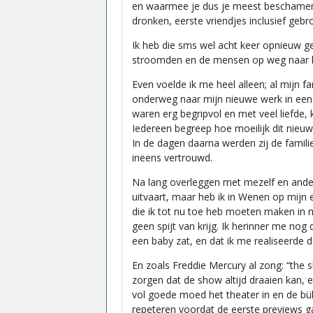
en waarmee je dus je meest beschamend
dronken, eerste vriendjes inclusief gebro
Ik heb die sms wel acht keer opnieuw ge
stroomden en de mensen op weg naar hu
Even voelde ik me heel alleen; al mijn f
onderweg naar mijn nieuwe werk in een
waren erg begripvol en met veel liefde,
Iedereen begreep hoe moeilijk dit nieuws
In de dagen daarna werden zij de famil
ineens vertrouwd.
Na lang overleggen met mezelf en ander
uitvaart, maar heb ik in Wenen op mijn
die ik tot nu toe heb moeten maken in mij
geen spijt van krijg. Ik herinner me nog
een baby zat, en dat ik me realiseerde 
En zoals Freddie Mercury al zong: “the s
zorgen dat de show altijd draaien kan,
vol goede moed het theater in en de 
repeteren voordat de eerste previews ga