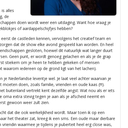
is alles
g, de
dschappen doen wordt weer een uitdaging. Want hoe vraag je
pekblokjes of aardappelschijfjes hebben?
ert eerst de castleden kennen, vervolgens het creatief team en
zorgen dat de show elke avond gespeeld kan worden. En heel
ndschappen gesloten, hoewel dit natuurlijk wat langer duurt
ersen. Geen punt, er wordt genoeg gelachen en als je de grap
 eerst stiekem om je heen te hebben gekeken of mensen
t waarom iedereen op de grond ligt van het lachen).
n je Nederlandse leventje wel. Je laat veel achter waarvan je
t moeten doen, zoals familie, vrienden en oude kaas (!!!).
het buitenland vertrekt kent dezelfde angst: Wat nou als er iets
je oma extra stevig tegen je aan als je afscheid neemt en
erst gewoon weer zult zien.
cht dat die ook werkelijkheid wordt. Maar toen ik op een
r het theater zat, kreeg ik een sms. Een oude maar dierbare
 vriendin waarmee je tijdens je puberteit heel erg close was,