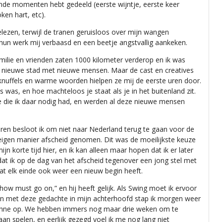
e momenten hebt gedeeld (eerste wijntje, eerste keer
ken hart, etc).
lezen, terwijl de tranen geruisloos over mijn wangen
n werk mij verbaasd en een beetje angstvallig aankeken.
amilie en vrienden zaten 1000 kilometer verderop en ik was
 nieuwe stad met nieuwe mensen. Maar de cast en creatives
 knuffels en warme woorden hielpen ze mij de eerste uren door.
 was, en hoe machteloos je staat als je in het buitenland zit.
ie die ik daar nodig had, en werden al deze nieuwe mensen
en besloot ik om niet naar Nederland terug te gaan voor de
 eigen manier afscheid genomen. Dit was de moeilijkste keuze
n korte tijd hier, en ik kan alleen maar hopen dat ik er later
 dat ik op de dag van het afscheid tegenover een jong stel met
dat elk einde ook weer een nieuw begin heeft.
how must go on,” en hij heeft gelijk. Als Swing moet ik ervoor
 en met deze gedachte in mijn achterhoofd stap ik morgen weer
bühne op. We hebben immers nog maar drie weken om te
an spelen, en eerlijk gezegd voel ik me nog lang niet