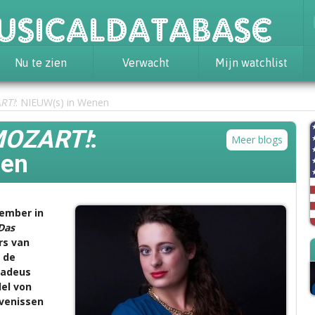
usicaldatabase
Nu te zien
Verwacht
Mijn watchlist
RT!
: NIEUW(s) in Wenen
N
OZART!
:
Meer blogs
nen
tember in
Das
rs van
n de
madeus
el von
evenissen