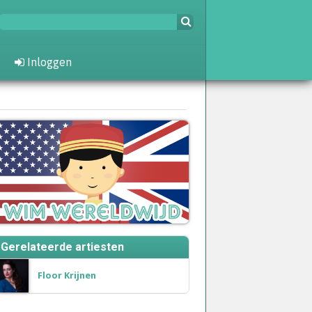
Inloggen
ieuws en recensies vanaf West End en
Broadway
Gerelateerde artiesten
Floor Krijnen