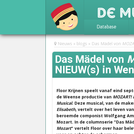
De M
Database
Achtergrond
Nieuws
blogs
Das Mädel von
MOZA
Awards
Das Mädel von
M
Statistieken
NIEUW(s) in We
Floor Krijnen speelt vanaf eind sep
de Weense productie van
MOZART! 
Musical
. Deze musical, van de make
Elisabeth
, vertelt over het leven va
beroemde componist Wolfgang A
Mozart. In de columnserie "Das Mäd
Mozart
" vertelt Floor over haar bel