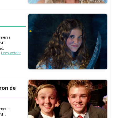
Foto: Ellen Boeren
omerse
JMT.
et.
Lees verder
rron de
omerse
JMT.