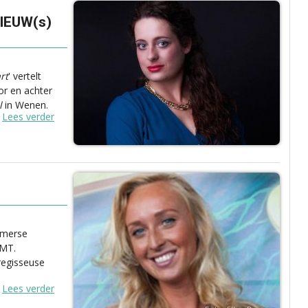
NIEUW(s)
rt
' vertelt
or en achter
l
in Wenen.
Lees verder
omerse
JMT.
regisseuse
Lees verder