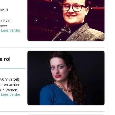
elijk
eit van
over.
Lees verder
e rol
ART!
' vertelt
or en achter
l
in Wenen.
Lees verder