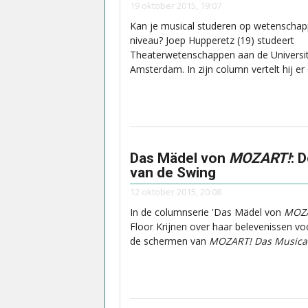
19 oktober 2015, 19:07
Kan je musical studeren op wetenschapp
niveau? Joep Hupperetz (19) studeert
Theaterwetenschappen aan de Universit
Amsterdam. In zijn column vertelt hij er 
Das Mädel von
MOZART!
: D
van de Swing
12 oktober 2015, 20:08
In de columnserie 'Das Mädel von
MOZ
Floor Krijnen over haar belevenissen vo
de schermen van
MOZART! Das Musica