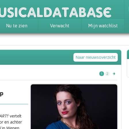
usicaldatabase
Nu te zien
Verwacht
Mijn watchlist
Naar nieuwsoverzicht
1
2
Op
ART!
' vertelt
or en achter
l
in Wenen.