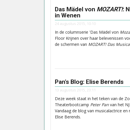
Das Mädel von
MOZART!
: 
in Wenen
24 augustus 2015, 10:10
In de columnserie 'Das Mädel von
Moza
Floor Krijnen over haar belevenissen vo
de schermen van
MOZART! Das Musica
Pan's Blog: Elise Berends
13 augustus 2015, 23:11
Deze week staat in het teken van de Z
Theaterbootcamp
Peter Pan
van het N
Vandaag de blog van musicalactrice en 
Elise Berends.