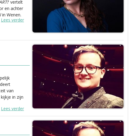
ART!
' vertelt
or en achter
l
in Wenen.
Lees verder
e
elijk
udeert
eit van
ijkje in zijn
Lees verder