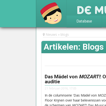
De M
Database
Achtergrond
Nieuws
blogs
Awards
Artikelen: Blogs
Statistieken
Das Mädel von
MOZART!
: 
auditie
21 februari 2016, 17:05
In de columnserie 'Das Mädel von
MOZ
Floor Krijnen over haar belevenissen vo
de schermen van
MOZART! Das Musica