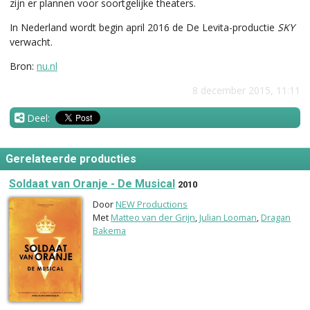
zijn er plannen voor soortgelijke theaters.
In Nederland wordt begin april 2016 de De Levita-productie
SKY
verwacht.
Bron:
nu.nl
8 december 2015, 11:11
Deel:
Gerelateerde producties
Soldaat van Oranje - De Musical
2010
Door
NEW Productions
Met
Matteo van der Grijn
,
Julian Looman
,
Dragan
Bakema