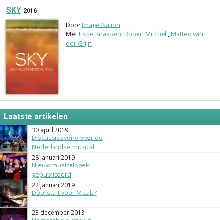
SKY
2016
Door
Image Nation
Met
Lisse Knaapen
,
Roben Mitchell
,
Matteo van
der Grijn
Laatste artikelen
30 april 2019
Discussieavond over de
Nederlandse musical
28 januari 2019
Nieuw musicalboek
gepubliceerd
22 januari 2019
Doorstart voor M-Lab?
23 december 2018
Homofobe humor in