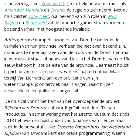
schrijver/regisseur
Koen van Dijk
, o.a. bekend van de musicals
Amandla! Mandela
en
Cyrano
, de regie op zich neemt. Met de
musicalster
Tony Neef
, o.a. bekend van zijn rollen in
Miss
Saigon
en
Sonneveld
zal de productie garant staan voor een
boeiend verhaal met hoogstaande kwaliteit.
Addergebroed
dompelt inwoners van Drenthe onder in de
verhalen van hun provincie. Verhalen die niet even bekend zijn,
maar des te meer bijdragen aan de trots van de Drent. Centraal
in de musical staat Johannes van Lier. In het Drenthe van de 18e
eeuw behoort hij tot de elite van de provincie. Daarnaast houdt
hij zich bezig met zijn passies: wetenschap en natuur. Maar
terwijl Van Lier werkt aan een publicatie van zijn
wetenschappelijk onderzoek naar slangen, raakt hij zelf
verwikkeld in een politieke slangenkuil.
De musical vormt het hart van het overkoepelende project
Rijkdom van Drenthe
dat wordt geïnitieerd door Tresore
Producties, in samenwerking met het Drents Museum dat sinds
2013 het leven en huishouden van Johannes van Lier centraal
stelt in de presentatie
Het Grootste Poppenhuis van Nederland
.
Rijkdom van Drenthe
kent een brede programmering, waarin