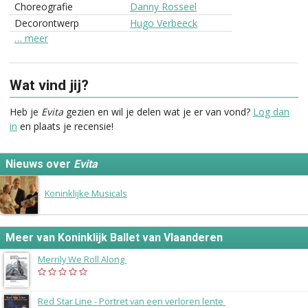
Choreografie
Danny Rosseel
Decorontwerp
Hugo Verbeeck
… meer
Wat vind jij?
Heb je
Evita
gezien en wil je delen wat je er van vond?
Log dan
in
en plaats je recensie!
Nieuws over
Evita
27 april 2015
Koninklijke Musicals
Meer van Koninklijk Ballet van Vlaanderen
Merrily We Roll Along
(2004)
Red Star Line - Portret van een verloren lente
(2003)