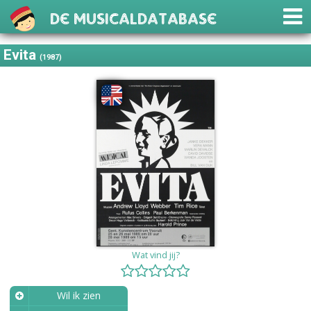
De Musicaldatabase
Evita
(1987)
Wat vind jij?
Wil ik zien