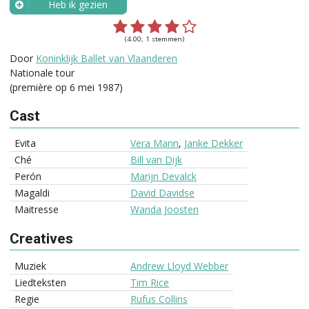
Heb ik gezien
Wanneer?
(4.00; 1 stemmen)
Door
Koninklijk Ballet van Vlaanderen
Nationale tour
(première op 6 mei 1987)
Cast
Evita
Vera Mann
,
Janke Dekker
Ché
Bill van Dijk
Perón
Marijn Devalck
Magaldi
David Davidse
Maitresse
Wanda Joosten
Creatives
Muziek
Andrew Lloyd Webber
Liedteksten
Tim Rice
Regie
Rufus Collins