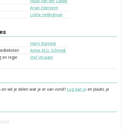
Huub van der Lubbe
Arjan Ederveen
Lottie Hellingman
ves
Harry Bannink
liedteksten
Annie M.G. Schmidt
 en regie
Stef Visjager
 en wil je delen wat je er van vond?
Log dan in
en plaats je
 19:07