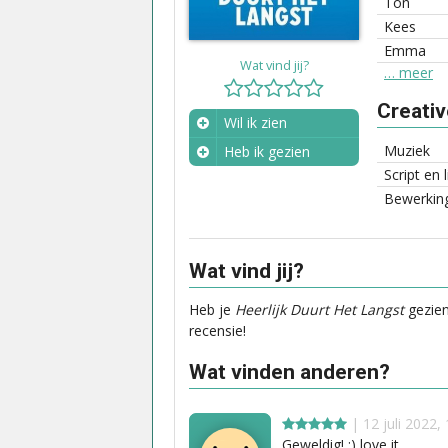
Ton
Kees
Emma
Wat vind jij?
… meer
Creati
Wil ik zien
Muziek
Heb ik gezien
Script en 
Wanneer?
Bewerking
Wat vind jij?
Heb je
Heerlijk Duurt Het Langst
gezien
recensie!
Wat vinden anderen?
| 12 juli 2022,
Geweldig! :) love it