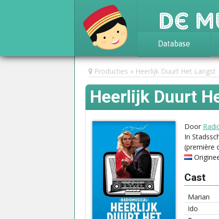
De M
Database
Achtergrond
Producties
Heerlijk Duurt Het Langst
Awards
Heerlijk Duurt H
Statistieken
Door
Radi
In Stadss
(première
Origine
Cast
Marian
Ido