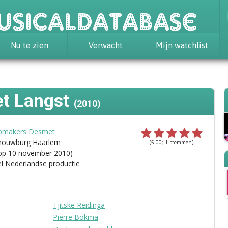
usicaldatabase
Nu te zien
Verwacht
Mijn watchlist
et Langst
(2010)
omakers Desmet
chouwburg Haarlem
(5.00; 1 stemmen)
 op 10 november 2010)
el Nederlandse productie
Tjitske Reidinga
Pierre Bokma