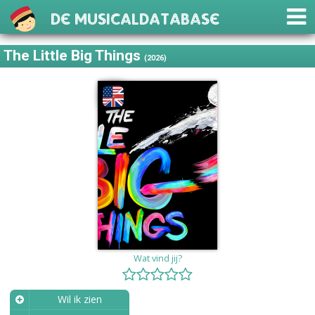
De Musicaldatabase
The Little Big Things
(2026)
Wat vind jij?
Wil ik zien