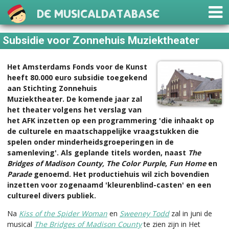
De Musicaldatabase
Subsidie voor Zonnehuis Muziektheater
Het Amsterdams Fonds voor de Kunst
heeft 80.000 euro subsidie toegekend
aan Stichting Zonnehuis
Muziektheater. De komende jaar zal
het theater volgens het verslag van
het AFK inzetten op een programmering 'die inhaakt op
de culturele en maatschappelijke vraagstukken die
spelen onder minderheidsgroeperingen in de
samenleving'. Als geplande titels worden, naast
The
Bridges of Madison County, The Color Purple
,
Fun Home
en
Parade
genoemd. Het productiehuis wil zich bovendien
inzetten voor zogenaamd 'kleurenblind-casten' en een
cultureel divers publiek.
Na
Kiss of the Spider Woman
en
Sweeney Todd
zal in juni de
musical
The Bridges of Madison County
te zien zijn in Het