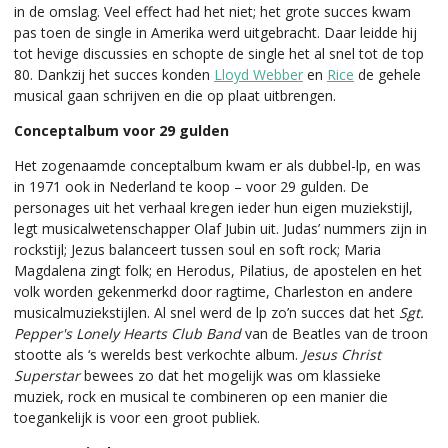
in de omslag. Veel effect had het niet; het grote succes kwam
pas toen de single in Amerika werd uitgebracht. Daar leidde hij
tot hevige discussies en schopte de single het al snel tot de top
80. Dankzij het succes konden
Lloyd Webber
en
Rice
de gehele
musical gaan schrijven en die op plaat uitbrengen.
Conceptalbum voor 29 gulden
Het zogenaamde conceptalbum kwam er als dubbel-lp, en was
in 1971 ook in Nederland te koop – voor 29 gulden. De
personages uit het verhaal kregen ieder hun eigen muziekstijl,
legt musicalwetenschapper Olaf Jubin uit. Judas’ nummers zijn in
rockstijl; Jezus balanceert tussen soul en soft rock; Maria
Magdalena zingt folk; en Herodus, Pilatius, de apostelen en het
volk worden gekenmerkd door ragtime, Charleston en andere
musicalmuziekstijlen. Al snel werd de lp zo’n succes dat het
Sgt.
Pepper's Lonely Hearts Club Band
van de Beatles van de troon
stootte als ‘s werelds best verkochte album.
Jesus Christ
Superstar
bewees zo dat het mogelijk was om klassieke
muziek, rock en musical te combineren op een manier die
toegankelijk is voor een groot publiek.