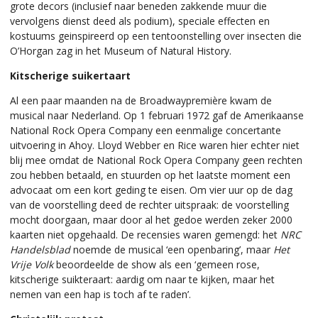
grote decors (inclusief naar beneden zakkende muur die
vervolgens dienst deed als podium), speciale effecten en
kostuums geinspireerd op een tentoonstelling over insecten die
O’Horgan zag in het Museum of Natural History.
Kitscherige suikertaart
Al een paar maanden na de Broadwaypremière kwam de
musical naar Nederland. Op 1 februari 1972 gaf de Amerikaanse
National Rock Opera Company een eenmalige concertante
uitvoering in Ahoy. Lloyd Webber en Rice waren hier echter niet
blij mee omdat de National Rock Opera Company geen rechten
zou hebben betaald, en stuurden op het laatste moment een
advocaat om een kort geding te eisen. Om vier uur op de dag
van de voorstelling deed de rechter uitspraak: de voorstelling
mocht doorgaan, maar door al het gedoe werden zeker 2000
kaarten niet opgehaald. De recensies waren gemengd: het
NRC
Handelsblad
noemde de musical ‘een openbaring’, maar
Het
Vrije Volk
beoordeelde de show als een ‘gemeen rose,
kitscherige suikteraart: aardig om naar te kijken, maar het
nemen van een hap is toch af te raden’.