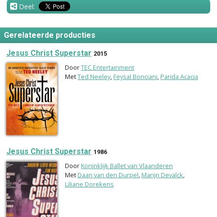
Deel:
Gerelateerde producties
Jesus Christ Superstar
2015
Door
TEC Entertainment
Met
Ted Neeley
,
Feysal Bonciani
,
Parida Acacia
Jesus Christ Superstar
1986
Door
Koninklijk Ballet van Vlaanderen
Met
Daan van den Durpel
,
Marijn Devalck
,
Liliane Dorekens