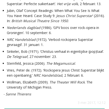
Superstar: Perfecte suikertaart’.
Het vrije volk
, 2 februari: 13.
Jubin, Olaf ‘Concept Readings: When What You See Is What
You Have Heard. Case Study 9:
Jesus Christ Superstar
’ (2016).
In:
British Musical Theatre Since 1950
.
Nederlands dagblad
(1986). ‘GPV boos over rock-opera in
Groningen’. 10 september: 6.
NRC Handelsblad
(1972). ‘Verbod rockopera Superstar
gevraagd’. 31 januari: 1.
Sinkeler, Bob (1971). ‘Christus-verhaal in eigentijdse (pop)taal’.
De Telegraaf
, 27 november: 23.
Sternfeld, Jessica (2006).
The Megamusical
.
Vries, Peter de. (1972). ‘Rockopera Jesus Christ Superstar blijkt
een openbaring.’
NRC Handelsblad
, 2 februari: 6.
Wollman, Elizabeth (2009).
The Theater Will Rock
. The
University of Michigan Press.
- Sanne Thierens
3 mei 2017, 12:12