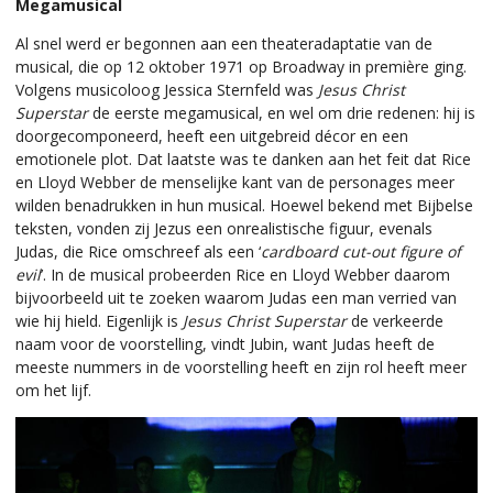
Megamusical
Al snel werd er begonnen aan een theateradaptatie van de
musical, die op 12 oktober 1971 op Broadway in première ging.
Volgens musicoloog Jessica Sternfeld was
Jesus Christ
Superstar
de eerste megamusical, en wel om drie redenen: hij is
doorgecomponeerd, heeft een uitgebreid décor en een
emotionele plot. Dat laatste was te danken aan het feit dat Rice
en Lloyd Webber de menselijke kant van de personages meer
wilden benadrukken in hun musical. Hoewel bekend met Bijbelse
teksten, vonden zij Jezus een onrealistische figuur, evenals
Judas, die Rice omschreef als een ‘
cardboard cut-out figure of
evil
’. In de musical probeerden Rice en Lloyd Webber daarom
bijvoorbeeld uit te zoeken waarom Judas een man verried van
wie hij hield. Eigenlijk is
Jesus Christ Superstar
de verkeerde
naam voor de voorstelling, vindt Jubin, want Judas heeft de
meeste nummers in de voorstelling heeft en zijn rol heeft meer
om het lijf.