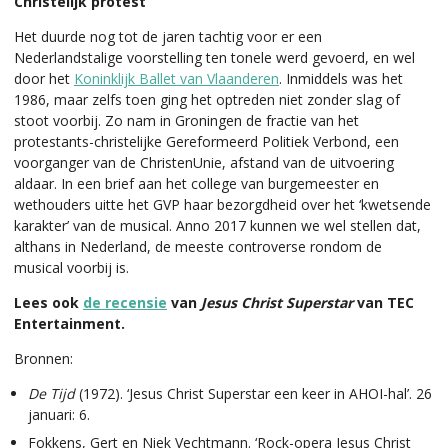
Christelijk protest
Het duurde nog tot de jaren tachtig voor er een
Nederlandstalige voorstelling ten tonele werd gevoerd, en wel
door het
Koninklijk Ballet van Vlaanderen
. Inmiddels was het
1986, maar zelfs toen ging het optreden niet zonder slag of
stoot voorbij. Zo nam in Groningen de fractie van het
protestants-christelijke Gereformeerd Politiek Verbond, een
voorganger van de ChristenUnie, afstand van de uitvoering
aldaar. In een brief aan het college van burgemeester en
wethouders uitte het GVP haar bezorgdheid over het ‘kwetsende
karakter’ van de musical. Anno 2017 kunnen we wel stellen dat,
althans in Nederland, de meeste controverse rondom de
musical voorbij is.
Lees ook
de recensie
van
Jesus Christ Superstar
van TEC
Entertainment.
Bronnen:
De Tijd
(1972). ‘Jesus Christ Superstar een keer in AHOI-hal’. 26
januari: 6.
Fokkens, Gert en Niek Vechtmann. ‘Rock-opera Jesus Christ