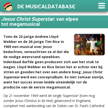
De Musicaldatabase
Jesus Christ Superstar
: van elpee
tot megamusical
Toen de 22-jarige Andrew Lloyd
Webber en de 26-jarige Tim Rice in
1969 een musical over Jezus
bedachten, verwachtten ze al dat die
de nodige weerstand opwekken.
Inderdaad durfde geen producent zich aan het stuk te
wagen. Lloyd Webber en Rice lieten het er echter niet bij
zitten en gooiden het over een andere boeg:
Jesus Christ
Superstar
werd een conceptalbum. En niet zomaar eentje,
want het succes ervan leidde uiteindelijk tot de
productie van de eerste megamusical.
Op 21 november 1969 werd de single ‘Superstar’ (toen nog
zonder Jezus Christus in de titel) gelanceerd in Engeland,
compleet met aanbeveling van de Deken van St. Paul’s Cathedral