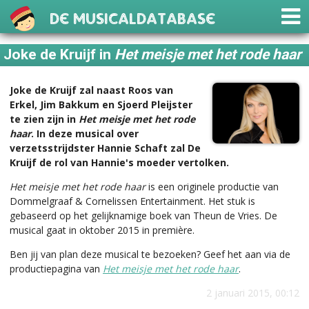
De Musicaldatabase
Joke de Kruijf in
Het meisje met het rode haar
Joke de Kruijf zal naast Roos van
Erkel, Jim Bakkum en Sjoerd Pleijster
te zien zijn in
Het meisje met het rode
haar
. In deze musical over
verzetsstrijdster Hannie Schaft zal De
Kruijf de rol van Hannie's moeder vertolken.
Het meisje met het rode haar
is een originele productie van
Dommelgraaf & Cornelissen Entertainment. Het stuk is
gebaseerd op het gelijknamige boek van Theun de Vries. De
musical gaat in oktober 2015 in première.
Ben jij van plan deze musical te bezoeken? Geef het aan via de
productiepagina van
Het meisje met het rode haar
.
2 januari 2015, 00:12