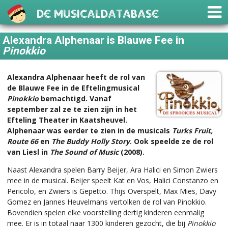
De Musicaldatabase
Alexandra Alphenaar is Blauwe Fee in
Pinokkio
Alexandra Alphenaar heeft de rol van
de Blauwe Fee in de Eftelingmusical
Pinokkio
bemachtigd. Vanaf
september zal ze te zien zijn in het
Efteling Theater in Kaatsheuvel.
Alphenaar was eerder te zien in de musicals
Turks Fruit,
Route 66
en
The Buddy Holly Story
. Ook speelde ze de rol
van Liesl in
The Sound of Music
(2008).
Naast Alexandra spelen Barry Beijer, Ara Halici en Simon Zwiers
mee in de musical. Beijer speelt Kat en Vos, Halici Constanzo en
Pericolo, en Zwiers is Gepetto. Thijs Overspelt, Max Mies, Davy
Gomez en Jannes Heuvelmans vertolken de rol van Pinokkio.
Bovendien spelen elke voorstelling dertig kinderen eenmalig
mee. Er is in totaal naar 1300 kinderen gezocht, die bij
Pinokkio