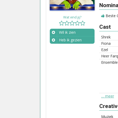
Nominat
Beste G
Wat vind jij?
Cast
Wil ik zien
Shrek
Heb ik gezien
Fiona
Wanneer?
Ezel
Heer Far
Ensemble
… meer
Creati
Muziek