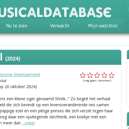
usicaldatabase
Nu te zien
Verwacht
Mijn watchlist
al
(2024)
Hoorne Entertainment
tour
(nog geen stemmen)
op 20 oktober 2024)
ens een kleine oger genaamd Shrek...” Zo begint het verhaal
eld die zich bevindt op een levensveranderende reis samen
rappige ezel en een pittige prinses die zich verzet tegen haar
Voeg daar een opvliegende slechterik, een koekje met een
en meer dan
…meer