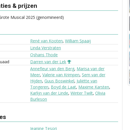
ies & prijzen
rote Musical 2025 (genomineerd)
René van Kooten
,
William Spaaij
Linda Verstraten
Qshans Thode
quaad
Darren van der Lek
Annefleur van den Berg
,
Marisa van der
Meer
,
Valerie van Krimpen
,
Sem van der
Hijden
,
Guus Boswinkel
,
Juliëtte van
Tongeren
,
Boyd de Laat
,
Maxime Karsten
,
Karlijn van der Linde
,
Winter Twilt
,
Olivia
Burleson
ves
Jeanine Tesori