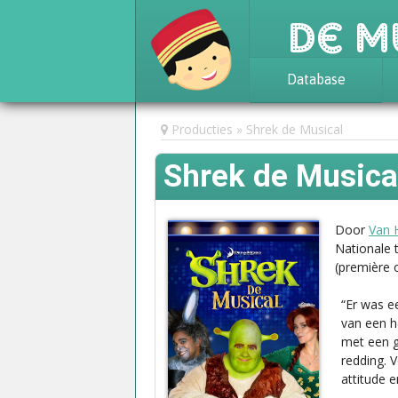
De M
Database
Achtergrond
Producties
Shrek de Musical
Awards
Shrek de Music
Statistieken
Door
Van 
Nationale 
(première 
“Er was e
van een h
met een g
redding. 
attitude 