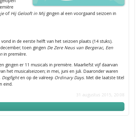
afgelopen
remière
je
of
Hij Gelooft in Mij
gingen al een voorgaand seizoen in
ond in de eerste helft van het seizoen plaats (14 stuks).
 december; toen gingen
De Zere Neus van Bergerac
,
Een
en
in première.
n gingen er 11 musicals in première. Maarliefst vijf daarvan
an het musicalseizoen; in mei, juni en juli. Daaronder waren
,
Dogfight
en op de valreep
Ordinary Days
. Met die laatste titel
 eind.
31 augustus 2015, 20:08