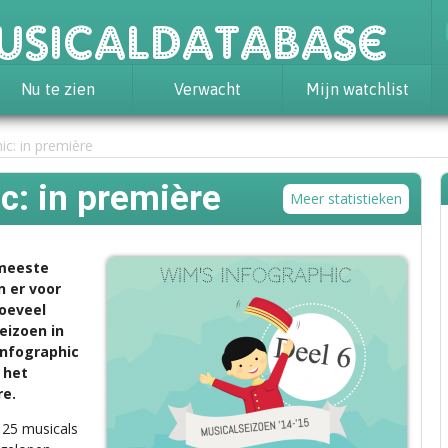
usicaldatabase
Nu te zien
Verwacht
Mijn watchlist
ic: in première
c: in première
Meer statistieken
 meeste
n er voor
hoeveel
eizoen in
Infographic
 het
re.
 25 musicals