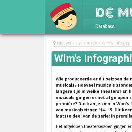
De M
Database
Achtergrond
Nieuws
statistieken
Wim's Infograph
Awards
Wim's Infographi
Statistieken
Wie produceerde er dit seizoen de
musicals? Hoeveel musicals stonde
langere tijd in welke theaters? En 
musicals gingen er het afgelopen s
première? Dat kan je zien in Wim's 
van musicalseizoen '14-'15. Dit keer
laatste deel van de serie: in premiè
Het afgelopen theaterseizoen gingen er