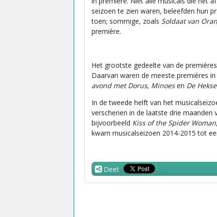
in première. Niet alle musicals die het 
seizoen te zien waren, beleefden hun p
toen; sommige, zoals
Soldaat van Oran
première.
Het grootste gedeelte van de premières v
Daarvan waren de meeste premières in
avond met
Dorus
,
Minoes
en
De Heks
In de tweede helft van het musicalseizoe
verschenen in de laatste drie maanden v
bijvoorbeeld
Kiss of the Spider Woman
kwam musicalseizoen 2014-2015 tot een
Deel: