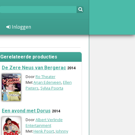
Inloggen
Gerelateerde producties
De Zere Neus van Bergerac
2014
Door
Ro Theater
Met
Arjan Ederveen
,
Ellen
Pieters
,
Sylvia Poorta
Een avond met Dorus
2014
Door
Albert Verlinde
Entertainment
Met
Henk Poort
,
Johnny