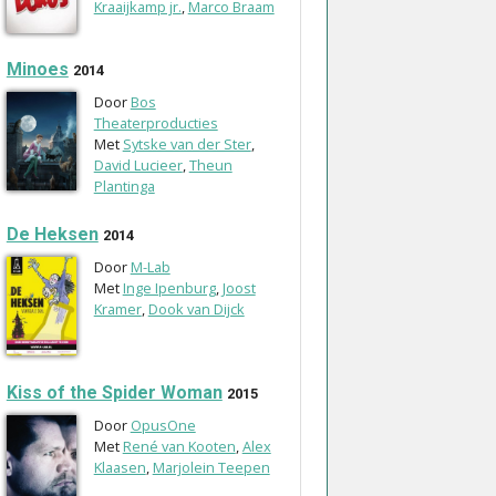
Kraaijkamp jr.
,
Marco Braam
Minoes
2014
Door
Bos
Theaterproducties
Met
Sytske van der Ster
,
David Lucieer
,
Theun
Plantinga
De Heksen
2014
Door
M-Lab
Met
Inge Ipenburg
,
Joost
Kramer
,
Dook van Dijck
Kiss of the Spider Woman
2015
Door
OpusOne
Met
René van Kooten
,
Alex
Klaasen
,
Marjolein Teepen