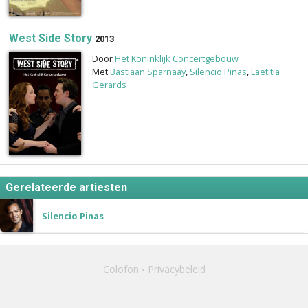
West Side Story
2013
Door
Het Koninklijk Concertgebouw
Met
Bastiaan Sparnaay
,
Silencio Pinas
,
Laetitia
Gerards
Gerelateerde artiesten
Silencio Pinas
Colofon
Privacybeleid