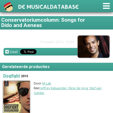
De Musicaldatabase
Conservatoriumcolumn: Songs for
Dido and Aeneas
19 maart 2015, 16:04
Deel:
Gerelateerde producties
Dogfight
2015
Door
M-Lab
Met
Jeffrey Italiaander
,
Eline de Jong
,
Stef van
Gelder