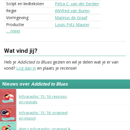
Script en liedteksten
Petra C. van der Eerden
Regie
Winfred van Buren
Vormgeving
Marinus de Graaf
Productie
Louis-Fritz Maurer
… meer
Wat vind jij?
Heb je
Addicted to Blues
gezien en wil je delen wat je er van
vond?
Log dan in
en plaats je recensie!
Nieuws over
Addicted to Blues
30 augustus 2016
Infographic '15-'16: reprises
en revivals
24 augustus 2016
Infographic '15-'16: origineel
en import
28 juli 2015
Wim's Infographic: origineel &