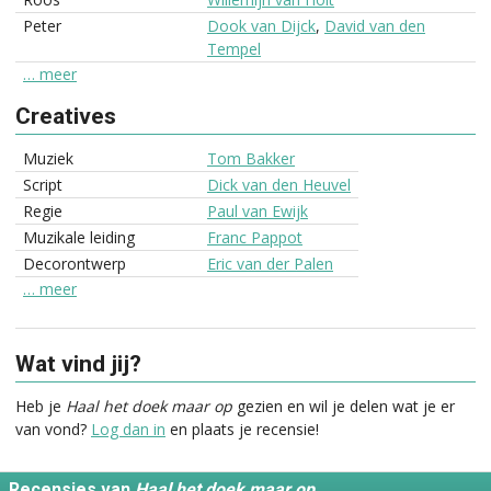
Peter
Dook van Dijck
,
David van den
Tempel
… meer
Creatives
Muziek
Tom Bakker
Script
Dick van den Heuvel
Regie
Paul van Ewijk
Muzikale leiding
Franc Pappot
Decorontwerp
Eric van der Palen
… meer
Wat vind jij?
Heb je
Haal het doek maar op
gezien en wil je delen wat je er
van vond?
Log dan in
en plaats je recensie!
Recensies van
Haal het doek maar op