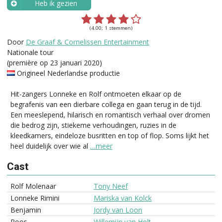
Heb ik gezien
Wanneer?
(4.00; 1 stemmen)
Door
De Graaf & Cornelissen Entertainment
Nationale tour
(première op 23 januari 2020)
Origineel Nederlandse productie
Hit-zangers Lonneke en Rolf ontmoeten elkaar op de
begrafenis van een dierbare collega en gaan terug in de tijd.
Een meeslepend, hilarisch en romantisch verhaal over dromen
die bedrog zijn, stiekeme verhoudingen, ruzies in de
kleedkamers, eindeloze busritten en top of flop. Soms lijkt het
heel duidelijk over wie al
…meer
Cast
Rolf Molenaar
Tony Neef
Lonneke Rimini
Mariska van Kolck
Benjamin
Jordy van Loon
Roos
Willemijn van Holt