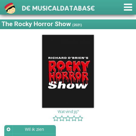
De Musicaldatabase
The Rocky Horror Show
(2021)
Wat vind jij?
Wil ik zien