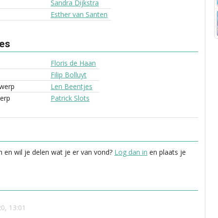
Sandra Dijkstra
Esther van Santen
ves
Floris de Haan
Filip Bolluyt
werp
Len Beentjes
erp
Patrick Slots
 en wil je delen wat je er van vond?
Log dan in
en plaats je
0, 13:01