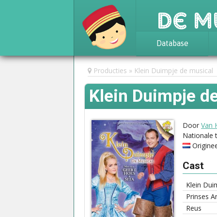
De M
Database
Achtergrond
Producties
Klein Duimpje de musical
Awards
Klein Duimpje d
Statistieken
Door
Van 
Nationale 
Origine
Cast
Klein Dui
Prinses A
Reus