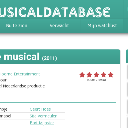
usicaldatabase
Nu te zien
Verwacht
Mijn watchlist
e musical
(2011)
Hoorne Entertainment
tour
(5.00; 2 stem)
el Nederlandse productie
mpje
Geert Hoes
nnabel
Sita Vermeulen
Bart Mijnster