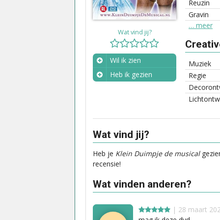
Reuzin
Gravin
… meer
Wat vind jij?
Creati
Wil ik zien
Muziek
Heb ik gezien
Regie
Decoront
Wanneer?
Lichtontw
Wat vind jij?
Heb je
Klein Duimpje de musical
gezien
recensie!
Wat vinden anderen?
| 28 maart 202
mag ik deze dvd