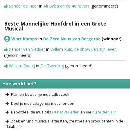
Sander de Heer
in
Ali Baba en de 40 rovers
(genomineerd)
Beste Mannelijke Hoofdrol in een Grote
Musical
Wart Kamps
in
De Zere Neus van Bergerac
(winnaar)
Xander van Vledder
in
Willem Ruis, de show van zijn leven
(genomineerd)
William Spaaij
in
De Tweeling
(genomineerd)
Hoe werkt het?
Plan en bewaar je musicalbezoek
Deel je musicalagenda met vrienden
Beoordeel de musicals
uit het verleden
en die
nu te zien zijn
Zoek en vind musicals, artiesten, creatives en producenten in de
database