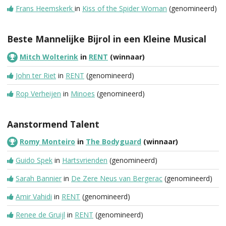
Frans Heemskerk
in
Kiss of the Spider Woman
(genomineerd)
Beste Mannelijke Bijrol in een Kleine Musical
Mitch Wolterink
in
RENT
(winnaar)
John ter Riet
in
RENT
(genomineerd)
Rop Verheijen
in
Minoes
(genomineerd)
Aanstormend Talent
Romy Monteiro
in
The Bodyguard
(winnaar)
Guido Spek
in
Hartsvrienden
(genomineerd)
Sarah Bannier
in
De Zere Neus van Bergerac
(genomineerd)
Amir Vahidi
in
RENT
(genomineerd)
Renee de Gruijl
in
RENT
(genomineerd)