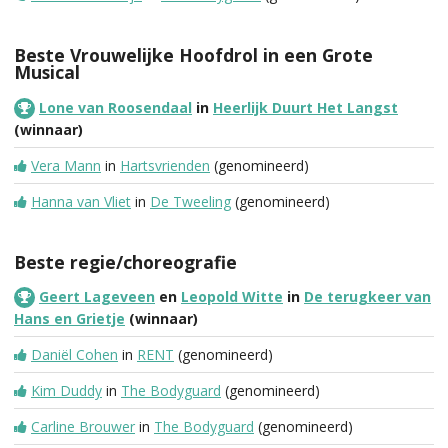
Beste Vrouwelijke Hoofdrol in een Grote
Musical
Lone van Roosendaal
in
Heerlijk Duurt Het Langst
(winnaar)
Vera Mann
in
Hartsvrienden
(genomineerd)
Hanna van Vliet
in
De Tweeling
(genomineerd)
Beste regie/choreografie
Geert Lageveen
en
Leopold Witte
in
De terugkeer van
Hans en Grietje
(winnaar)
Daniël Cohen
in
RENT
(genomineerd)
Kim Duddy
in
The Bodyguard
(genomineerd)
Carline Brouwer
in
The Bodyguard
(genomineerd)