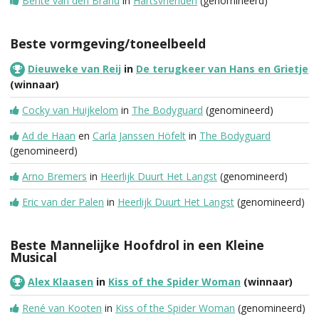
Bente van den Brand
in
Hartsvrienden
(genomineerd)
Beste vormgeving/toneelbeeld
Dieuweke van Reij
in
De terugkeer van Hans en Grietje
(winnaar)
Cocky van Huijkelom
in
The Bodyguard
(genomineerd)
Ad de Haan
en
Carla Janssen Höfelt
in
The Bodyguard
(genomineerd)
Arno Bremers
in
Heerlijk Duurt Het Langst
(genomineerd)
Eric van der Palen
in
Heerlijk Duurt Het Langst
(genomineerd)
Beste Mannelijke Hoofdrol in een Kleine
Musical
Alex Klaasen
in
Kiss of the Spider Woman
(winnaar)
René van Kooten
in
Kiss of the Spider Woman
(genomineerd)