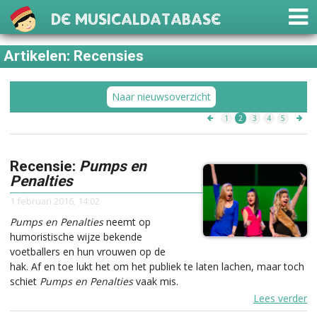
De Musicaldatabase
Artikelen: Recensies
Naar nieuwsoverzicht
1
2
3
4
5
Recensie:
Pumps en
Penalties
1 februari 2016, 14:02
Pumps en Penalties
neemt op
humoristische wijze bekende
voetballers en hun vrouwen op de
hak. Af en toe lukt het om het publiek te laten lachen, maar toch
schiet
Pumps en Penalties
vaak mis.
Lees verder